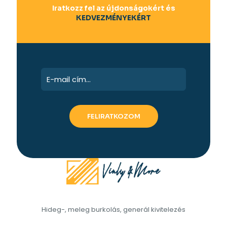
Iratkozz fel az újdonságokért és
KEDVEZMÉNYEKÉRT
Hideg-, meleg burkolás, generál kivitelezés