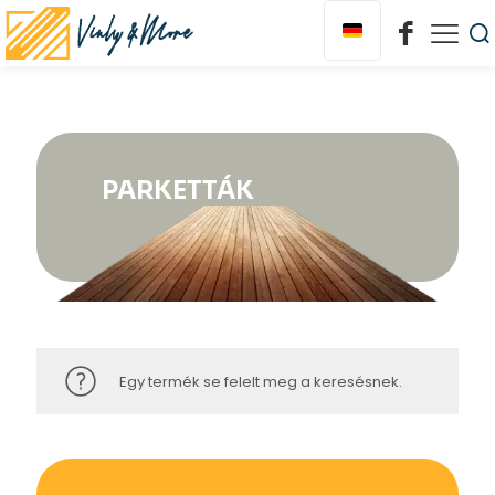
PARKETTÁK
Egy termék se felelt meg a keresésnek.