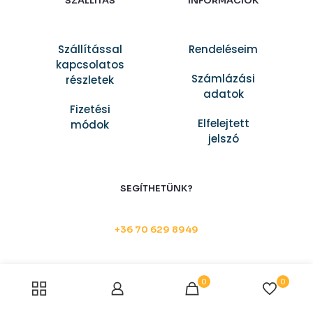
SZÁLLÍTÁS
INFORMÁCIÓK
Szállítással
Rendeléseim
kapcsolatos
Számlázási
részletek
adatok
Fizetési
Elfelejtett
módok
jelszó
SEGÍTHETÜNK?
+36 70 629 8949
0
0