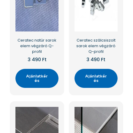
Ceratec natúr sarok
Ceratec szálcsiszolt
elem végzáró Q-
sarok elem végzáró
profil
Q-profil
3 490
Ft
3 490
Ft
Ajánlatkér
Ajánlatkér
és
és