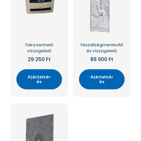
Falra kenhető
Feszültségmentesítő
vízszigetelő
és vízszigetelő
29 250
Ft
89 900
Ft
Ajánlatkér
Ajánlatkér
és
és