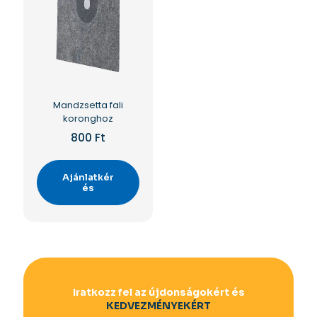
Mandzsetta fali
koronghoz
800
Ft
Ajánlatkér
és
Iratkozz fel az újdonságokért és
KEDVEZMÉNYEKÉRT