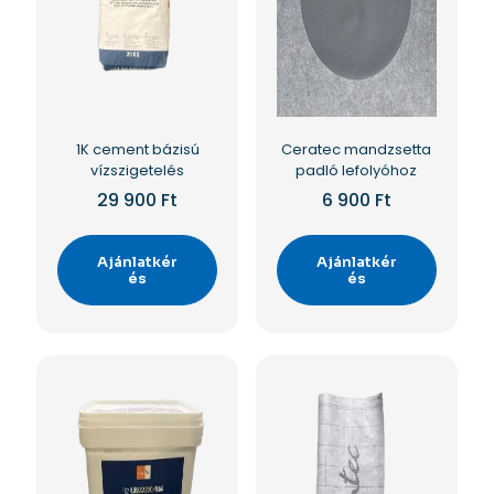
1K cement bázisú
Ceratec mandzsetta
vízszigetelés
padló lefolyóhoz
29 900
Ft
6 900
Ft
Ajánlatkér
Ajánlatkér
és
és